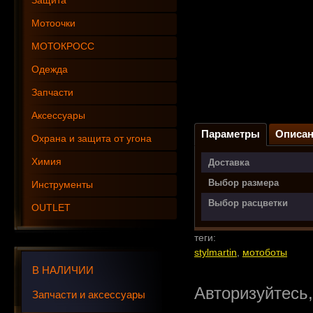
Защита
Мотоочки
МОТОКРОСС
Одежда
Запчасти
Аксессуары
Параметры
Описан
Охрана и защита от угона
Химия
Доставка
Выбор размера
Инструменты
Выбор расцветки
OUTLET
теги:
stylmartin
,
мотоботы
В НАЛИЧИИ
Авторизуйтесь
Запчасти и аксессуары