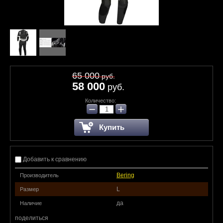
65 000
руб.
58 000
руб.
Количество:
−
+
Купить
Добавить к сравнению
Bering
Производитель
L
Размер
да
Наличие
поделиться